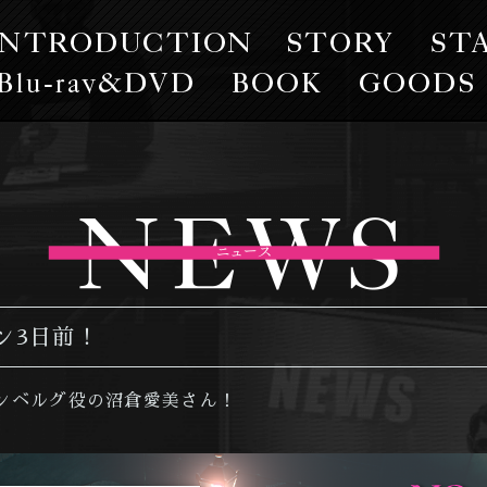
INTRODUCTION
STORY
SIC
Blu-
BOOK
lay/DVD
ン3日前！
ンベルグ役の沼倉愛美さん！