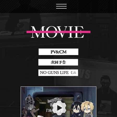
PV&CM
次
回予約
NO
GUNS LIFE ミニ